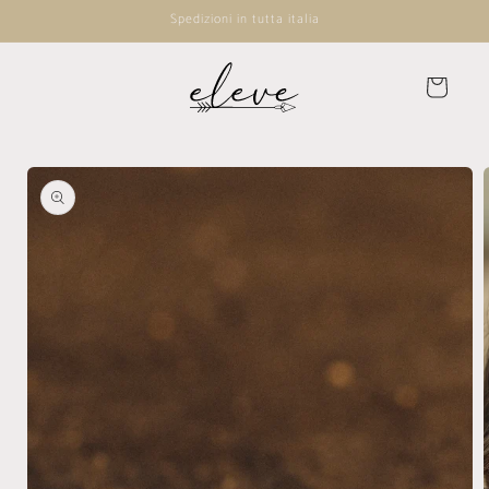
Vai
Spedizioni in tutta italia
direttamente
ai contenuti
Carrello
Passa alle
informazioni
sul
prodotto