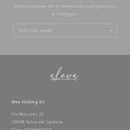
stessa passione che ci hanno unite quel giorno tra
le montagne.
Indirizzo email
Mee Holding Srl
Via Meisules 22
39048 Selva Val Gardena
P.Iva: 03068400211