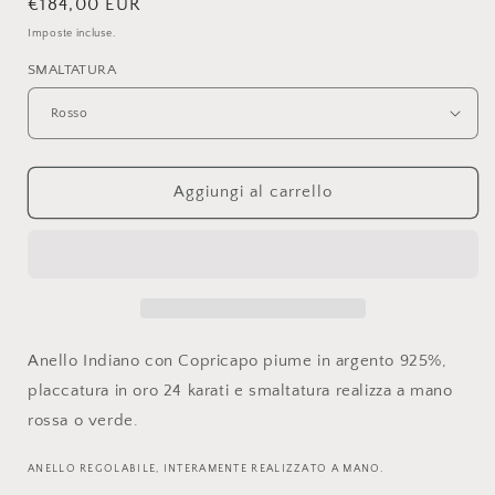
Prezzo
€184,00 EUR
di
Imposte incluse.
listino
SMALTATURA
Aggiungi al carrello
Anello Indiano con Copricapo piume in argento 925%,
placcatura in oro 24 karati e smaltatura realizza a mano
rossa o verde.
ANELLO REGOLABILE, INTERAMENTE REALIZZATO A MANO.